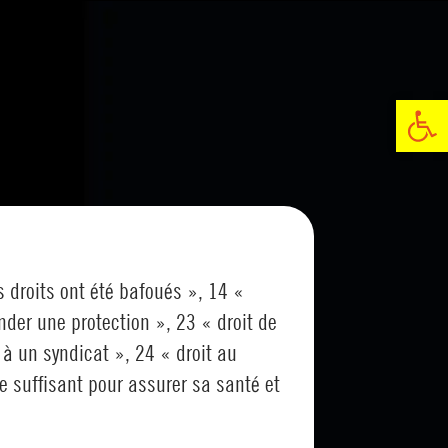
Ouvrir la ba
s droits ont été bafoués », 14 «
nder une protection », 23 « droit de
r à un syndicat », 24 « droit au
ie suffisant pour assurer sa santé et