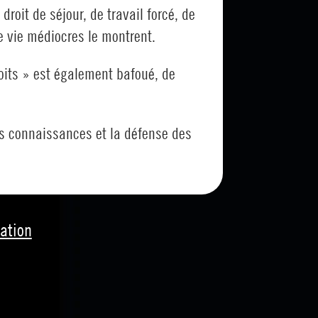
droit de séjour, de travail forcé, de
e vie médiocres le montrent.
roits » est également bafoué, de
s connaissances et la défense des
uation